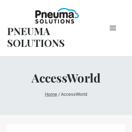
Vai
al
contenuto
PNEUMA
SOLUTIONS
AccessWorld
Home
/
AccessWorld