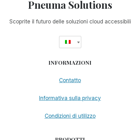
Pneuma Solutions
CON
MIKE
CALVO
Scoprite il futuro delle soluzioni cloud accessibili
-
ACCESSWORLD®
-
SETTEMBRE
2007
INFORMAZIONI
Contatto
Informativa sulla privacy
Condizioni di utilizzo
PRODOTTI