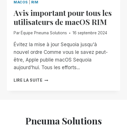
MACOS
|
RIM
Avis important pour tous les
utilisateurs de macOS RIM
Par
Équipe Pneuma Solutions
16 septembre 2024
Évitez la mise à jour Sequoia jusqu'à
nouvel ordre Comme vous le savez peut-
être, Apple publie macOS Sequoia
aujourd'hui. Tous les efforts...
AVIS
LIRE LA SUITE
IMPORTANT
POUR
TOUS
LES
UTILISATEURS
DE
Pneuma Solutions
MACOS
RIM