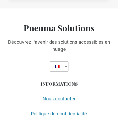
L'ÉTAT
DE
L'OHIO
PLACE
LA
Pneuma Solutions
BARRE
PLUS
HAUT
Découvrez l'avenir des solutions accessibles en
EN
nuage
MATIÈRE
D'ACCESSIBILITÉ
ACADÉMIQUE
EN
ADOPTANT
SCRIBE
INFORMATIONS
FOR
MEETINGS
Nous contacter
Politique de confidentialité