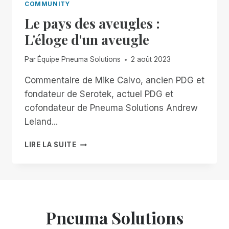
COMMUNITY
Le pays des aveugles :
L'éloge d'un aveugle
Par
Équipe Pneuma Solutions
2 août 2023
Commentaire de Mike Calvo, ancien PDG et
fondateur de Serotek, actuel PDG et
cofondateur de Pneuma Solutions Andrew
Leland...
LE
LIRE LA SUITE
PAYS
DES
AVEUGLES
:
L'ÉLOGE
D'UN
Pneuma Solutions
AVEUGLE