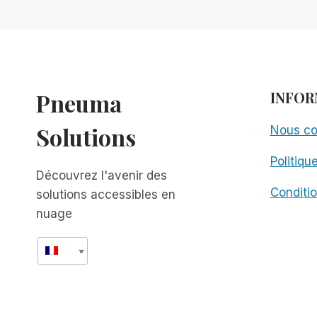
PRÉSENTENT
LA
COUVERTURE
DE
L'ÉVÉNEMENT
APPLE
Pneuma
INFOR
D'AUJOURD'HUI
Solutions
Nous co
Politiqu
Découvrez l'avenir des
Conditio
solutions accessibles en
nuage