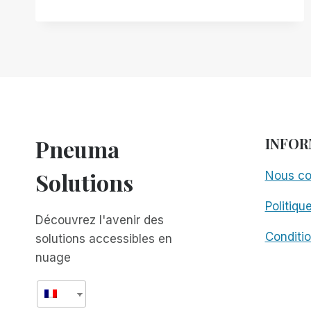
LANCE
OFFICIELLEMENT
L'INTÉGRATION
DE
REMOTE
INCIDENT
MANAGER,
RENDANT
L'ASSISTANCE
VISUELLE
Pneuma
INFOR
À
DISTANCE
Solutions
Nous co
À
LA
Politiqu
DEMANDE
Découvrez l'avenir des
TOTALEMENT
ACCESSIBLE
Conditio
solutions accessibles en
!
nuage