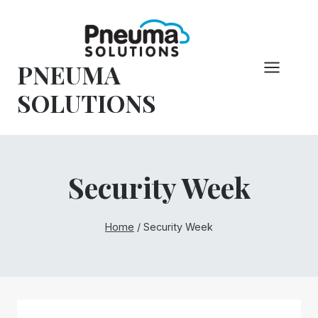
Pular
para
o
PNEUMA
conteúdo
SOLUTIONS
Security Week
Home
/
Security Week