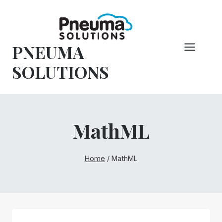
Pular
para
o
PNEUMA
conteúdo
SOLUTIONS
MathML
Home
/
MathML