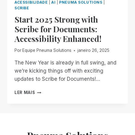
ACESSIBILIDADE
|
AI
|
PNEUMA SOLUTIONS
|
SCRIBE
Start 2025 Strong with
Scribe for Documents:
Accessibility Enhanced!
Por
Equipe Pneuma Solutions
janeiro 26, 2025
The New Year is already in full swing, and
we’re kicking things off with exciting
updates to Scribe for Documents!…
START
LER MAIS
2025
STRONG
WITH
SCRIBE
FOR
DOCUMENTS: