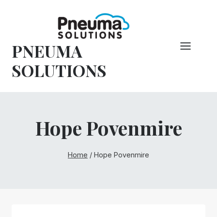
Pular
para
o
PNEUMA
conteúdo
SOLUTIONS
Hope Povenmire
Home
/
Hope Povenmire