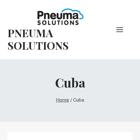
Pular
para
o
PNEUMA
conteúdo
SOLUTIONS
Cuba
Home
/
Cuba