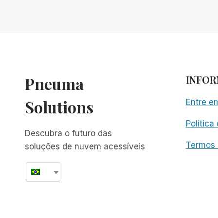
ACESSIBILIDADE
DA
CHURRASQUEIRA
A
PELLETS,
COMO
OUVIDO
NO
Pneuma
INFO
PODCAST
BLIND
Solutions
Entre e
GRILLING
EXPERIENCE
Política
Descubra o futuro das
Termos 
soluções de nuvem acessíveis