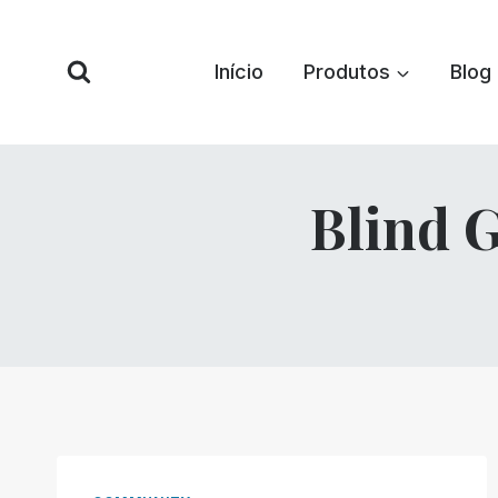
Pular
para
Início
Produtos
Blog
o
conteúdo
Blind G