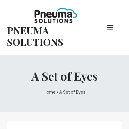
Pular
para
o
PNEUMA
conteúdo
SOLUTIONS
A Set of Eyes
Home
/
A Set of Eyes