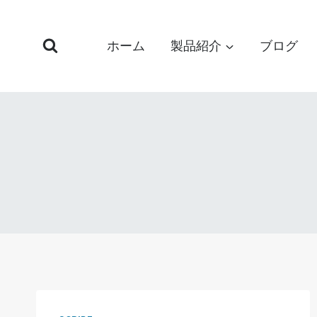
コ
ン
ホーム
製品紹介
ブログ
テ
ン
ツ
へ
ス
キ
ッ
プ