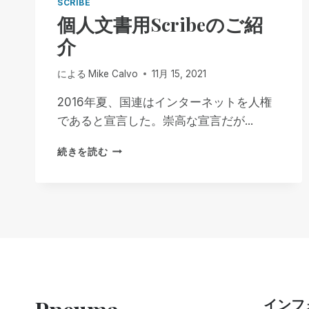
SCRIBE
個人文書用Scribeのご紹
介
による
Mike Calvo
11月 15, 2021
2016年夏、国連はインターネットを人権
であると宣言した。崇高な宣言だが...
個
続きを読む
人
文
書
用
SCRIBE
の
ご
紹
介
インフ