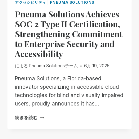
アクセシビリティ
|
PNEUMA SOLUTIONS
Pneuma Solutions Achieves
SOC 2 Type II Certification,
Strengthening Commitment
to Enterprise Security and
Accessibility
による
Pneuma Solutionsチーム
6月 19, 2025
Pneuma Solutions, a Florida-based
innovator specializing in accessible cloud
technologies for blind and visually impaired
users, proudly announces it has…
PNEUMA
続きを読む
SOLUTIONS
ACHIEVES
SOC