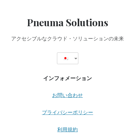
2
TYPE
II
Pneuma Solutions
CERTIFICATION,
STRENGTHENING
COMMITMENT
アクセシブルなクラウド・ソリューションの未来
TO
ENTERPRISE
SECURITY
AND
ACCESSIBILITY
インフォメーション
お問い合わせ
プライバシーポリシー
利用規約