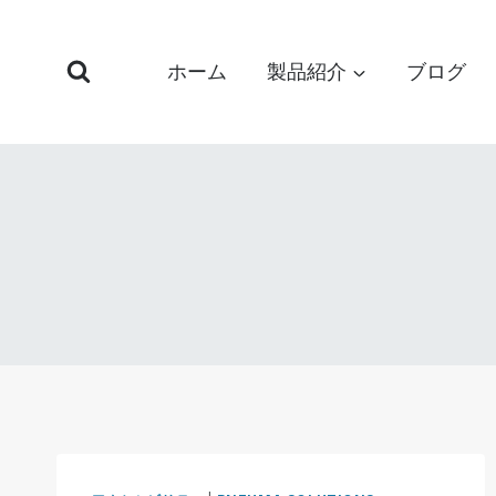
コ
ン
ホーム
製品紹介
ブログ
テ
ン
ツ
へ
ス
キ
ッ
プ