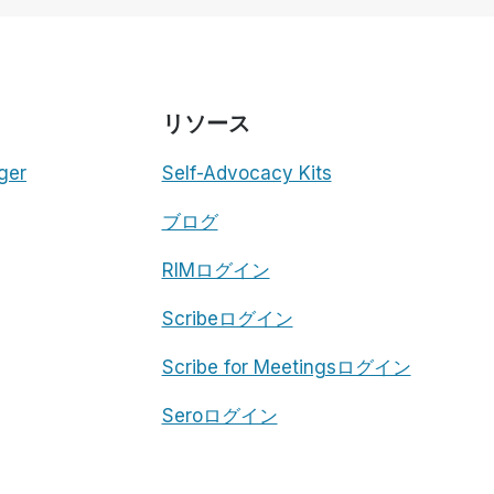
が
SCRIBE
FOR
MEETINGS
と
リソース
提
携
ger
Self-Advocacy Kits
し、
ア
ブログ
ク
セ
シ
RIMログイン
ビ
リ
Scribeログイン
テ
ィ
Scribe for Meetingsログイン
と
包
Seroログイン
括
性
を