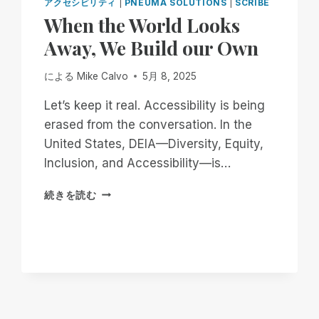
アクセシビリティ
|
PNEUMA SOLUTIONS
|
SCRIBE
When the World Looks
Away, We Build our Own
による
Mike Calvo
5月 8, 2025
Let’s keep it real. Accessibility is being
erased from the conversation. In the
United States, DEIA—Diversity, Equity,
Inclusion, and Accessibility—is…
WHEN
続きを読む
THE
WORLD
LOOKS
AWAY,
WE
BUILD
OUR
OWN