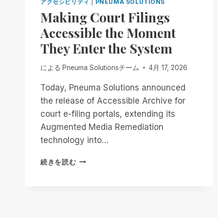
アクセシビリティ
|
PNEUMA SOLUTIONS
Making Court Filings
Accessible the Moment
They Enter the System
による
Pneuma Solutionsチーム
4月 17, 2026
Today, Pneuma Solutions announced
the release of Accessible Archive for
court e-filing portals, extending its
Augmented Media Remediation
technology into…
MAKING
続きを読む
COURT
FILINGS
ACCESSIBLE
THE
MOMENT