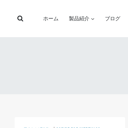
コ
ン
ホーム
製品紹介
ブログ
テ
ン
ツ
へ
ス
キ
ッ
プ