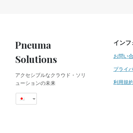
新
し
い
機
能
強
化
Pneuma
インフ
に
よ
Solutions
お問い
り、
オ
プライ
ン
アクセシブルなクラウド・ソリ
ラ
イ
利用規
ューションの未来
ン・
プ
レ
ゼ
ン
テ
ー
シ