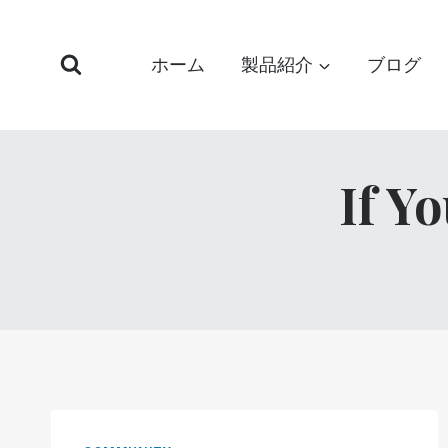
コ
ン
ホーム
製品紹介
ブログ
テ
ン
ツ
へ
ス
If Y
キ
ッ
プ