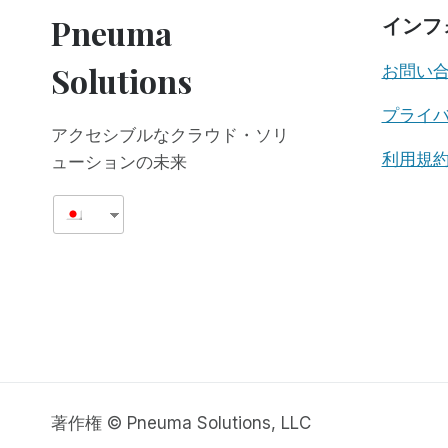
き：
Pneuma
インフ
ト
ム・
Solutions
お問い
サ
リ
プライ
ヴ
アクセシブルなクラウド・ソリ
ァ
ン
利用規
ューションの未来
と
の
忘
れ
ら
れ
な
い
出
会
い
著作権 © Pneuma Solutions, LLC