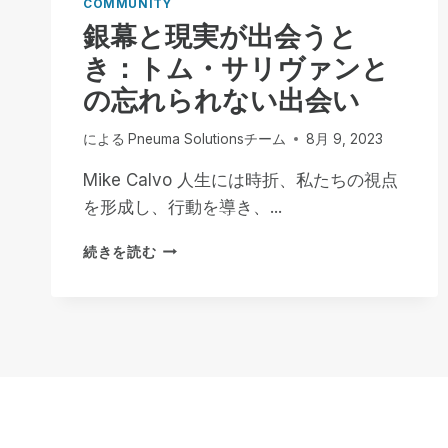
COMMUNITY
銀幕と現実が出会うと
き：トム・サリヴァンと
の忘れられない出会い
による
Pneuma Solutionsチーム
8月 9, 2023
Mike Calvo 人生には時折、私たちの視点
を形成し、行動を導き、...
銀
続きを読む
幕
と
現
実
が
出
会
う
と