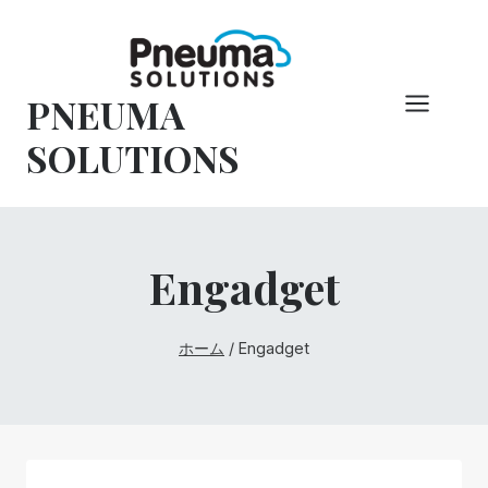
コ
ン
テ
PNEUMA
ン
ツ
SOLUTIONS
へ
ス
キ
ッ
Engadget
プ
ホーム
/
Engadget