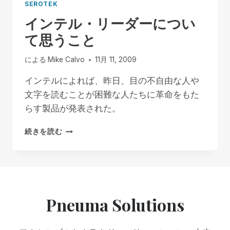
SEROTEK
インテル・リーダーについ
て思うこと
による
Mike Calvo
11月 11, 2009
インテルによれば、昨日、目の不自由な人や
文字を読むことが困難な人たちに革命をもた
らす製品が発表された。
イ
続きを読む
ン
テ
ル・
リ
ー
ダ
Pneuma Solutions
ー
に
つ