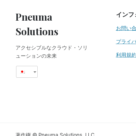
公
開
Pneuma
インフ
書
簡
Solutions
お問い
プライ
アクセシブルなクラウド・ソリ
利用規
ューションの未来
著作権 © Pneuma Solutions, LLC