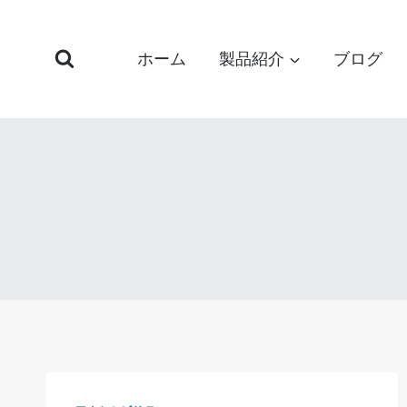
コ
ン
ホーム
製品紹介
ブログ
テ
ン
ツ
へ
ス
キ
ッ
プ