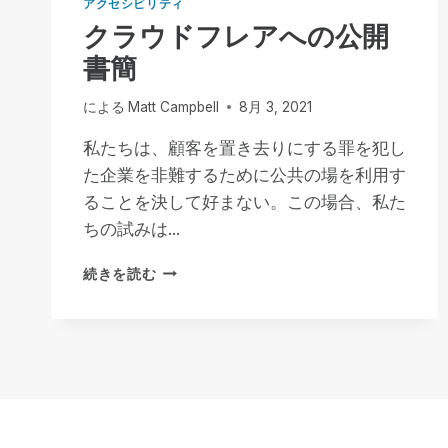
アクセシビリティ
クラウドフレアへの公開
書簡
による
Matt Campbell
8月 3, 2021
私たちは、顧客を置き去りにする罪を犯し
た企業を非難するために公共の場を利用す
ることを決して好まない。この場合、私た
ちの試みは...
ク
続きを読む
ラ
ウ
ド
フ
レ
ア
へ
の