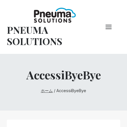
コ
ン
テ
PNEUMA
ン
ツ
SOLUTIONS
へ
ス
キ
ッ
AccessiByeBye
プ
ホーム
/
AccessiByeBye