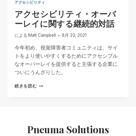
アクセシビリティ
アクセシビリティ・オーバ
ーレイに関する継続的対話
による
Matt Campbell
8月 23, 2021
今年初め、視覚障害者コミュニティは、サイ
トをより使いやすくするためにアクセシブル
なオーバーレイを提供すると主張する企業に
ついにうんざりした。
ア
続きを読む
ク
セ
シ
ビ
リ
テ
Pneuma Solutions
ィ・
オ