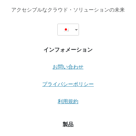
ー
アクセシブルなクラウド・ソリューションの未来
バ
ー
レ
イ
に
関
インフォメーション
す
る
継
お問い合わせ
続
的
対
プライバシーポリシー
話
利用規約
製品