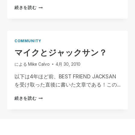
ス
続きを読む
ク
リ
ー
ン
リ
COMMUNITY
ー
マイクとジャックサン？
ダ
ー
の
による
Mike Calvo
4月 30, 2010
未
来
以下は4年ほど前、BEST FRIEND JACKSAN
と
を受け取った直後に書いた文章である！この...
は？
マ
続きを読む
イ
ク
と
ジ
ャ
ッ