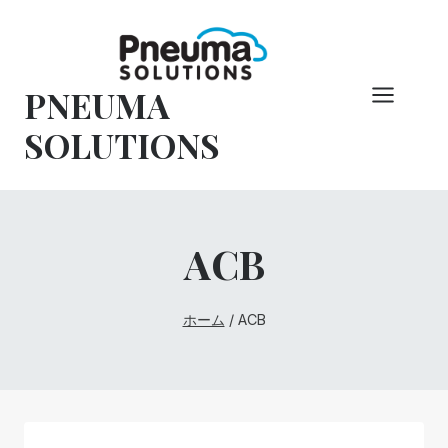
コ
ン
テ
PNEUMA
ン
ツ
SOLUTIONS
へ
ス
キ
ッ
ACB
プ
ホーム
/
ACB