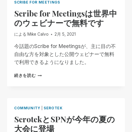
SCRIBE FOR MEETINGS
Scribe for Meetingsは世界中
のウェビナーで無料です
による
Mike Calvo
2月 5, 2021
今話題のScribe for Meetingsが、主に目の不
自由な方を対象とした公開ウェビナーで無料
で利用できるようになりました。
SCRIBE
続きを読む
FOR
MEETINGS
は
世
界
COMMUNITY
|
SEROTEK
中
SerotekとSPNが今年の夏の
の
ウ
大会に登場
ェ