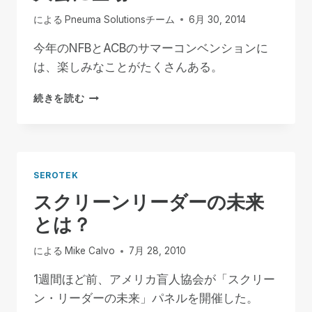
ビ
による
Pneuma Solutionsチーム
6月 30, 2014
ナ
ー
今年のNFBとACBのサマーコンベンションに
で
は、楽しみなことがたくさんある。
無
料
SEROTEK
で
続きを読む
と
す
SPN
が
今
年
SEROTEK
の
スクリーンリーダーの未来
夏
の
とは？
大
会
による
Mike Calvo
7月 28, 2010
に
登
1週間ほど前、アメリカ盲人協会が「スクリー
場
ン・リーダーの未来」パネルを開催した。