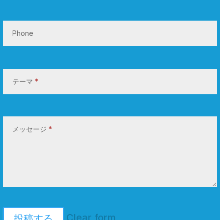
Phone
テーマ
*
メッセージ
*
Clear form
投稿する