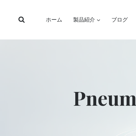
コ
ン
ホーム
製品紹介
ブログ
テ
ン
ツ
へ
ス
キ
ッ
プ
Pneum