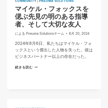
COMMUNITY
|
PNEUMA SOLUTIONS
マイケル・フォックスを
偲ぶ先見の明のある指導
者、そして大切な友人
による
Pneuma Solutionsチーム
8月 20, 2024
2024年8月6日、私たちはマイケル・フォ
ックスという傑出した人物を失った。彼は
ビジネスパートナー以上の存在だった。
マ
続きを読む
イ
ケ
ル・
フ
ォ
ッ
ク
ス