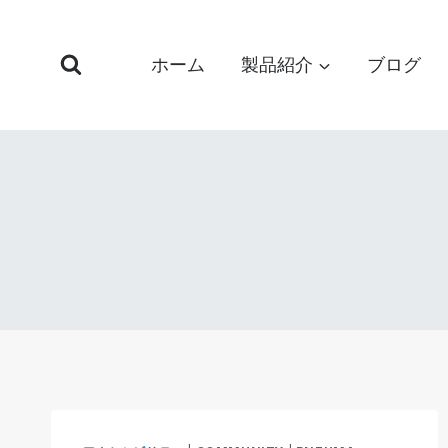
コ
ン
ホーム
製品紹介
ブログ
テ
ン
ツ
へ
ス
キ
ッ
プ