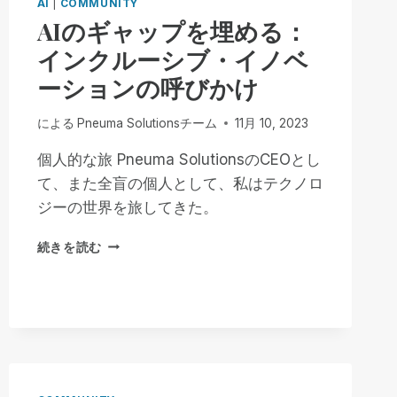
AI
|
COMMUNITY
AIのギャップを埋める：
インクルーシブ・イノベ
ーションの呼びかけ
による
Pneuma Solutionsチーム
11月 10, 2023
個人的な旅 Pneuma SolutionsのCEOとし
て、また全盲の個人として、私はテクノロ
ジーの世界を旅してきた。
AI
続きを読む
の
ギ
ャ
ッ
プ
を
埋
め