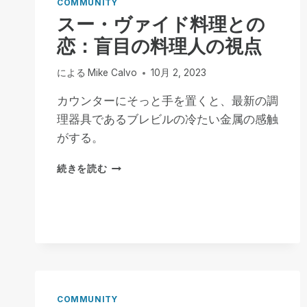
COMMUNITY
DONE
スー・ヴァイド料理との
WAITING
恋：盲目の料理人の視点
による
Mike Calvo
10月 2, 2023
カウンターにそっと手を置くと、最新の調
理器具であるブレビルの冷たい金属の感触
がする。
ス
続きを読む
ー・
ヴ
ァ
イ
ド
料
理
と
の
COMMUNITY