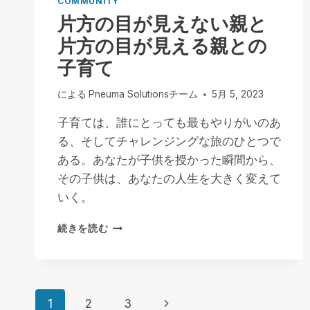
COMMUNITY
片方の目が見えない親と
片方の目が見える親との
子育て
による
Pneuma Solutionsチーム
5月 5, 2023
子育ては、誰にとっても最もやりがいのあ
る、そしてチャレンジングな旅のひとつで
ある。あなたが子供を授かった瞬間から、
その子供は、あなたの人生を大きく変えて
いく。
片
続きを読む
方
の
目
が
ペ
見
次
1
2
3