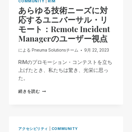
COMMUNITY
|
RIM
を
あらゆる技術ニーズに対
偲
応するユニバーサル・リ
ぶ
先
モート：Remote Incident
見
の
Managerのユーザー視点
明
の
による
Pneuma Solutionsチーム
9月 22, 2023
あ
る
RIMのプロモーション・コンテストを立ち
指
上げたとき、私たちは驚き、光栄に思っ
導
た。
者、
そ
あ
し
続きを読む
ら
て
ゆ
大
る
切
技
な
術
友
ニ
人
アクセシビリティ
|
COMMUNITY