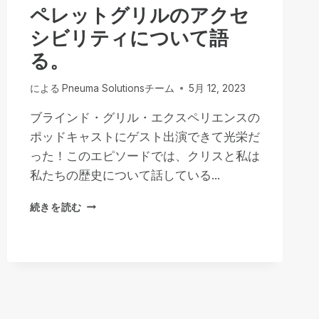
き：
ペレットグリルのアクセ
ト
シビリティについて語
ム・
サ
る。
リ
ヴ
による
Pneuma Solutionsチーム
5月 12, 2023
ァ
ン
ブラインド・グリル・エクスペリエンスの
と
ポッドキャストにゲスト出演できて光栄だ
の
った！このエピソードでは、クリスと私は
忘
れ
私たちの歴史について話している...
ら
れ
ペ
続きを読む
な
レ
い
ッ
出
ト
会
グ
い
リ
ル
の