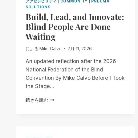
アクセシビリティ
|
COMMUNITY
|
PNEUMA
SOLUTIONS
Build, Lead, and Innovate:
Blind People Are Done
Waiting
による
Mike Calvo
7月 11, 2026
An updated reflection after the 2026
National Federation of the Blind
Convention By Mike Calvo Before I Took
the Stage…
BUILD,
続きを読む
LEAD,
AND
INNOVATE:
BLIND
PEOPLE
ARE