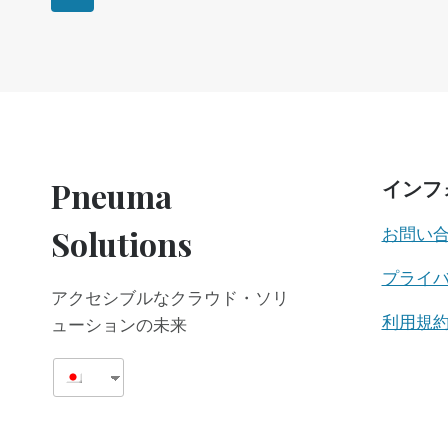
え
な
の
ー
い
ペ
親
ジ
と
ー
片
ナ
方
ジ
の
ビ
目
Pneuma
インフ
が
見
ゲ
Solutions
お問い
え
る
ー
プライ
親
アクセシブルなクラウド・ソリ
と
シ
の
利用規
ューションの未来
子
育
ョ
て
ン