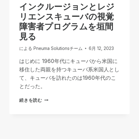
ー
インクルージョンとレジ
ズ
リエンスキューバの視覚
に
対
障害者プログラムを垣間
応
見る
す
る
ユ
による
Pneuma Solutionsチーム
6月 12, 2023
ニ
バ
はじめに 1960年代にキューバから米国に
ー
移住した両親を持つキューバ系米国人とし
サ
て、キューバを訪れたのは1960年代のこ
ル・
とだった。
リ
モ
イ
ー
続きを読む
ン
ト：
ク
REMOTE
ル
INCIDENT
ー
MANAGER
ジ
の
ョ
ユ