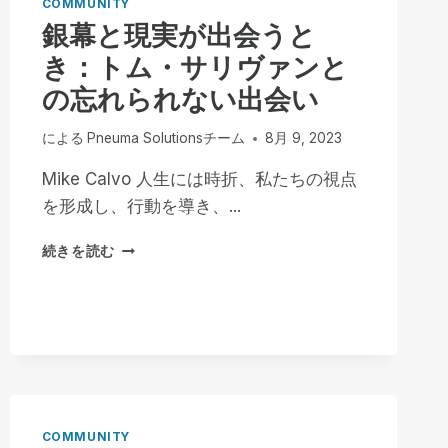
COMMUNITY
る：
銀幕と現実が出会うと
イ
き：トム・サリヴァンと
ン
ク
の忘れられない出会い
ル
ー
による
Pneuma Solutionsチーム
8月 9, 2023
シ
ブ・
Mike Calvo 人生には時折、私たちの視点
イ
ノ
を形成し、行動を導き、...
ベ
ー
銀
続きを読む
シ
幕
ョ
と
ン
現
の
実
呼
が
び
出
か
会
け
う
と
COMMUNITY