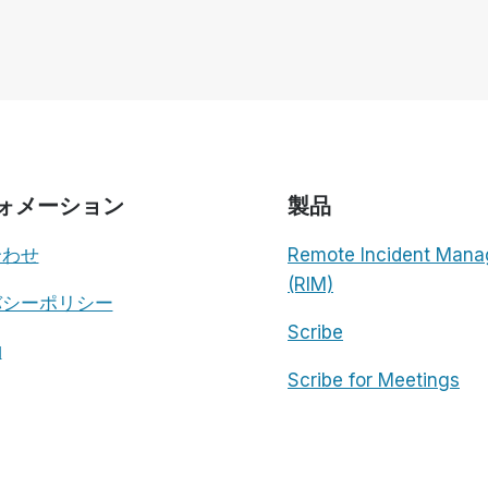
ラ
ム
を
垣
間
見
る
ォメーション
製品
合わせ
Remote Incident Mana
(RIM)
バシーポリシー
Scribe
約
Scribe for Meetings