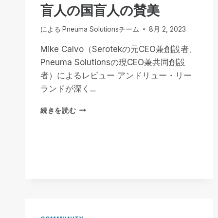
恋：
盲人の国盲人の賛美
盲
目
による
Pneuma Solutionsチーム
8月 2, 2023
の
料
Mike Calvo（Serotekの元CEO兼創設者、
理
Pneuma Solutionsの現CEO兼共同創設
人
の
者）によるレビュー アンドリュー・リー
視
ランドが深く...
点
盲
続きを読む
人
の
国
盲
人
の
賛
美