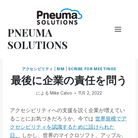
コ
ン
テ
PNEUMA
ン
ツ
SOLUTIONS
へ
ス
キ
アクセシビリティ
|
RIM
|
SCRIBE FOR MEETINGS
ッ
最後に企業の責任を問う
プ
による
Mike Calvo
11月 2, 2022
アクセシビリティへの支援を説く企業が増えてい
ることにお気づきだろうか。今では
世界規模でア
クセシビリティを認識するために設けられた
日、
しかし、世界のマイクロソフト、アップル、