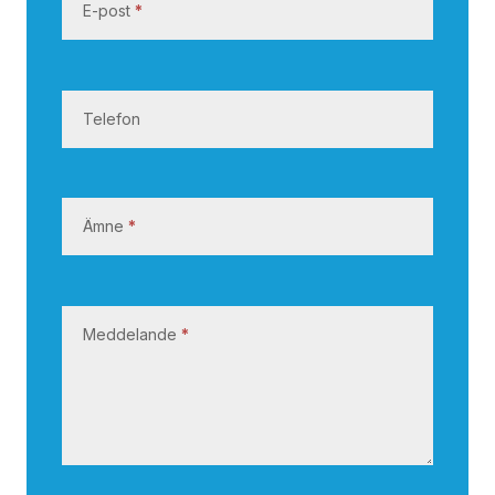
E-post
*
s
s
Telefon
Ämne
*
Meddelande
*