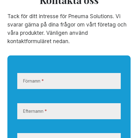
Tack för ditt intresse för Pneuma Solutions. Vi
svarar gärna på dina frågor om vårt företag och
våra produkter. Vänligen använd
kontaktformuläret nedan.
K
o
Förnamn
*
n
t
a
k
Efternamn
*
t
a
o