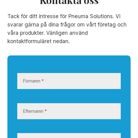
Tack för ditt intresse för Pneuma Solutions. Vi
svarar gärna på dina frågor om vårt företag och
våra produkter. Vänligen använd
kontaktformuläret nedan.
K
o
Förnamn
*
n
t
a
k
Efternamn
*
t
a
o