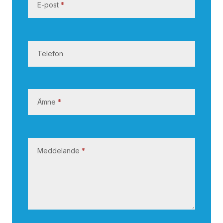
E-post
*
s
s
Telefon
Ämne
*
Meddelande
*