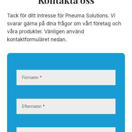
Tack för ditt intresse för Pneuma Solutions. Vi
svarar gärna på dina frågor om vårt företag och
våra produkter. Vänligen använd
kontaktformuläret nedan.
K
o
Förnamn
*
n
t
a
k
Efternamn
*
t
a
o