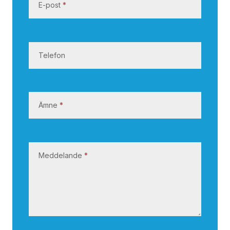
E-post
*
s
s
Telefon
Ämne
*
Meddelande
*