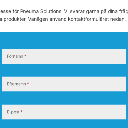
ntresse för Pneuma Solutions. Vi svarar gärna på dina frå
a produkter. Vänligen använd kontaktformuläret nedan.
K
o
Förnamn
*
n
t
a
k
Efternamn
*
t
a
o
E-post
*
s
s