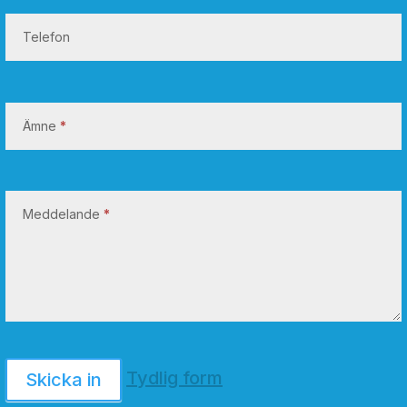
Telefon
Ämne
*
Meddelande
*
Tydlig form
Skicka in