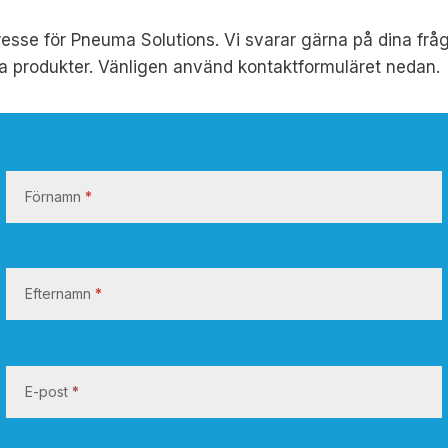
ntresse för Pneuma Solutions. Vi svarar gärna på dina frå
a produkter. Vänligen använd kontaktformuläret nedan.
K
o
Förnamn
*
n
t
a
k
Efternamn
*
t
a
o
E-post
*
s
s