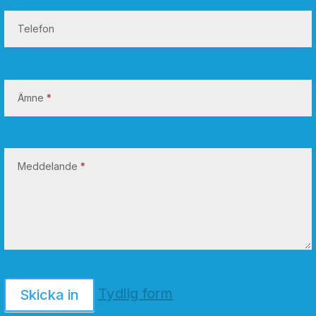
Telefon
Ämne
*
Meddelande
*
Tydlig form
Skicka in