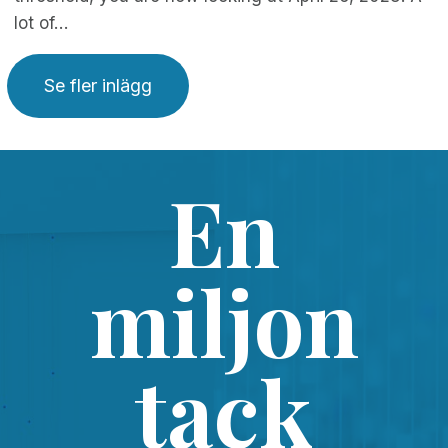
lot of…
Se fler inlägg
En
miljon
tack