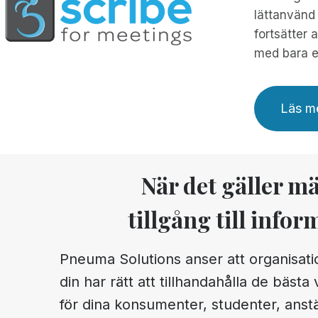
lättanvänd 
fortsätter 
med bara et
Läs me
När det gäller m
tillgång till infor
Pneuma Solutions anser att organisat
din har rätt att tillhandahålla de bästa
för dina konsumenter, studenter, anst