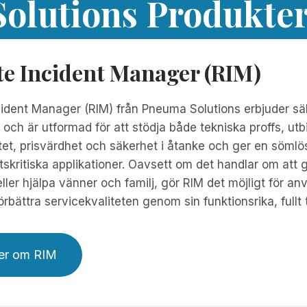
olutions Produkte
e Incident Manager (RIM)
dent Manager (RIM) från Pneuma Solutions erbjuder säker,
 och är utformad för att stödja både tekniska proffs, u
tet, prisvärdhet och säkerhet i åtanke och ger en söml
kritiska applikationer. Oavsett om det handlar om att 
eller hjälpa vänner och familj, gör RIM det möjligt för 
örbättra servicekvaliteten genom sin funktionsrika, fullt t
er om RIM