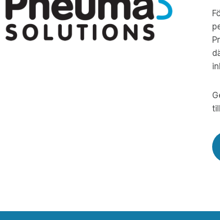
Fö
pe
Pn
dä
i
Ge
ti