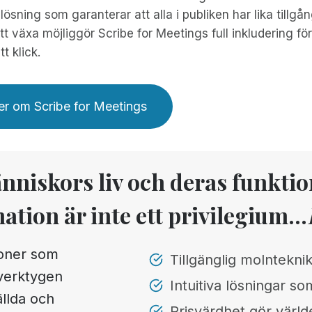
lösning som garanterar att alla i publiken har lika tillgång
att växa möjliggör Scribe for Meetings full inkludering f
t klick.
r om Scribe for Meetings
änniskors liv och deras funkti
mation är inte ett privilegium...
ioner som
Tillgänglig molnteknik
 verktygen
Intuitiva lösningar som
ällda och
Prisvärdhet gör världe