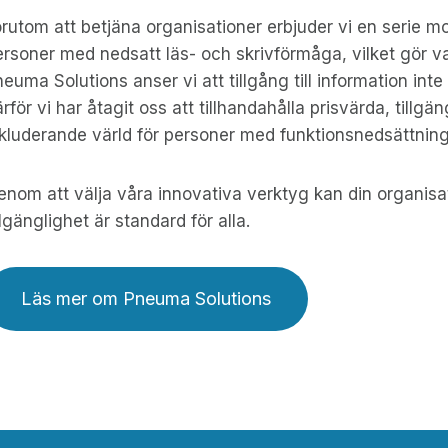
rutom att betjäna organisationer erbjuder vi en serie mol
rsoner med nedsatt läs- och skrivförmåga, vilket gör v
euma Solutions anser vi att tillgång till information inte 
rför vi har åtagit oss att tillhandahålla prisvärda, tillg
nkluderande värld för personer med funktionsnedsättning
nom att välja våra innovativa verktyg kan din organisati
llgänglighet är standard för alla.
Läs mer om Pneuma Solutions