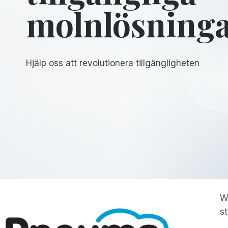
molnlösning
Hjälp oss att revolutionera tillgängligheten
W
s