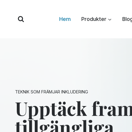
Hoppa
till
Hem
Produkter
Blo
innehåll
TEKNIK SOM FRÄMJAR INKLUDERING
Upptäck fram
tillgängliga