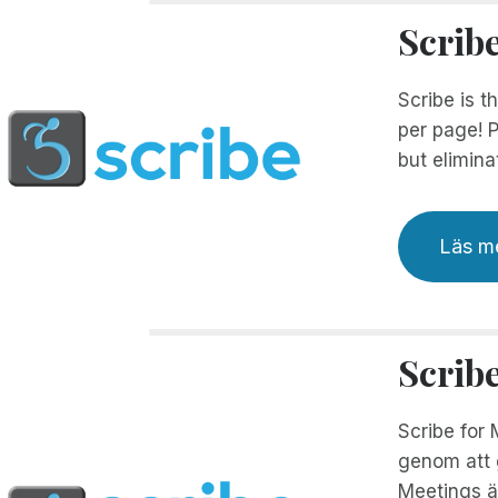
Scrib
Scribe is t
per page! P
but elimina
Läs m
Scrib
Scribe for 
genom att g
Meetings är