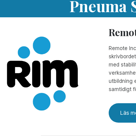
Pneuma S
Remot
Remote Inci
skrivbordet
med stabili
verksamhets
utbildning 
samtidigt f
Läs m