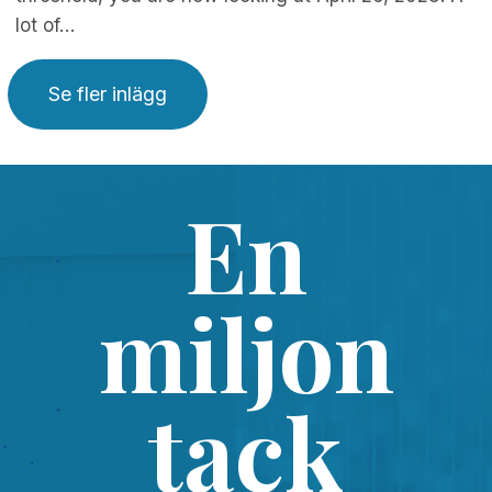
lot of…
Se fler inlägg
En
miljon
tack