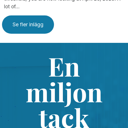
lot of…
Se fler inlägg
En
miljon
tack