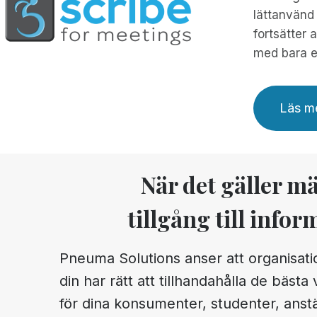
lättanvänd 
fortsätter 
med bara et
Läs me
När det gäller m
tillgång till infor
Pneuma Solutions anser att organisat
din har rätt att tillhandahålla de bästa
för dina konsumenter, studenter, anst