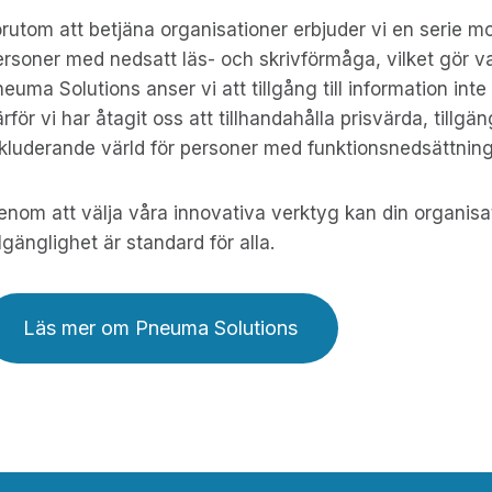
rutom att betjäna organisationer erbjuder vi en serie mol
rsoner med nedsatt läs- och skrivförmåga, vilket gör v
euma Solutions anser vi att tillgång till information inte 
rför vi har åtagit oss att tillhandahålla prisvärda, tillg
nkluderande värld för personer med funktionsnedsättning
nom att välja våra innovativa verktyg kan din organisati
llgänglighet är standard för alla.
Läs mer om Pneuma Solutions