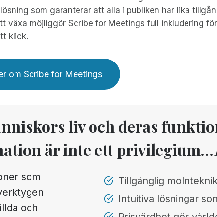
lösning som garanterar att alla i publiken har lika tillgång
att växa möjliggör Scribe for Meetings full inkludering f
t klick.
r om Scribe for Meetings
änniskors liv och deras funkti
mation är inte ett privilegium...
ioner som
Tillgänglig molnteknik
 verktygen
Intuitiva lösningar som
ällda och
Prisvärdhet gör världe