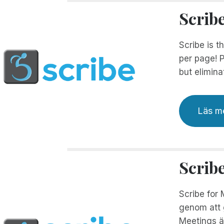
Scrib
Scribe is t
per page! P
but elimina
Läs m
Scrib
Scribe for 
genom att g
Meetings är