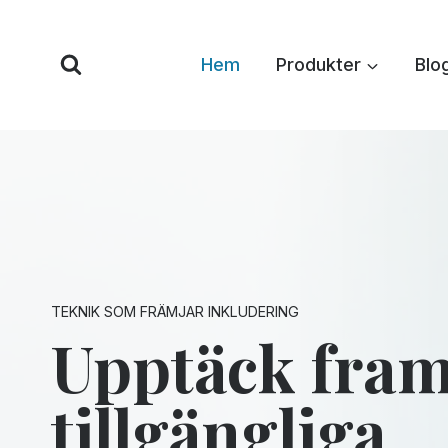
Hoppa
till
Hem
Produkter
Blo
innehåll
TEKNIK SOM FRÄMJAR INKLUDERING
Upptäck fram
tillgängliga