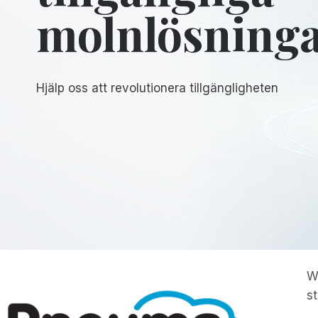
molnlösning
Hjälp oss att revolutionera tillgängligheten
W
s