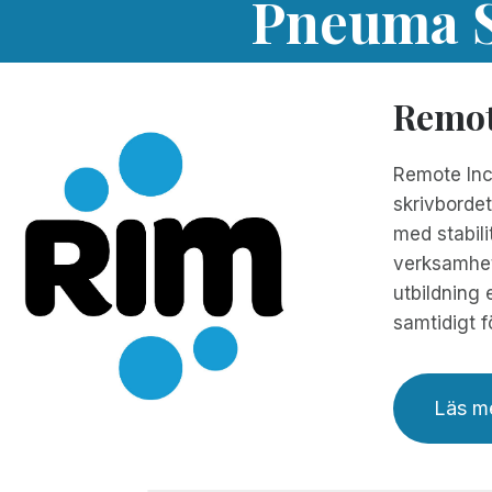
Pneuma S
Remot
Remote Inci
skrivbordet
med stabili
verksamhets
utbildning 
samtidigt f
Läs m