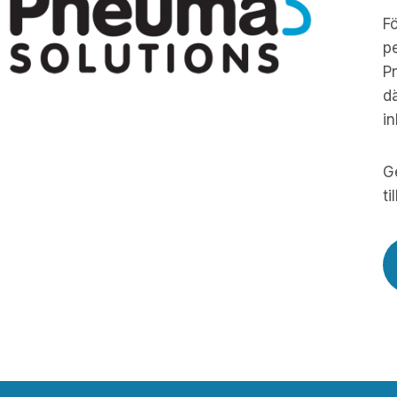
Fö
pe
Pn
dä
i
Ge
ti