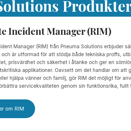
olutions Produkte
e Incident Manager (RIM)
dent Manager (RIM) från Pneuma Solutions erbjuder säker,
 och är utformad för att stödja både tekniska proffs, u
tet, prisvärdhet och säkerhet i åtanke och ger en söml
kritiska applikationer. Oavsett om det handlar om att 
eller hjälpa vänner och familj, gör RIM det möjligt för 
örbättra servicekvaliteten genom sin funktionsrika, fullt t
er om RIM