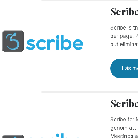
Scrib
Scribe is t
per page! P
but elimina
Läs m
Scrib
Scribe for 
genom att g
Meetings är