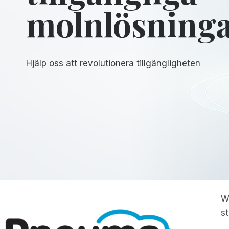
molnlösning
Hjälp oss att revolutionera tillgängligheten
W
s