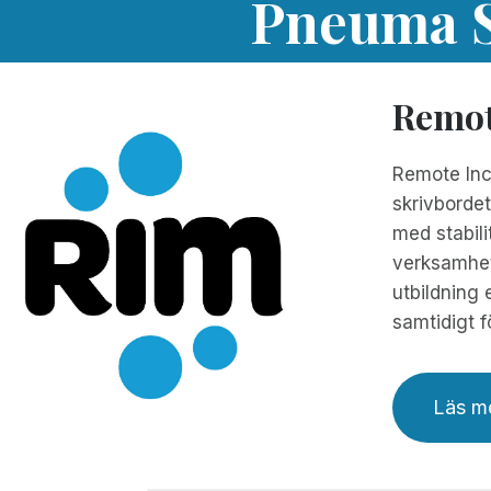
Pneuma S
Remot
Remote Inci
skrivbordet
med stabili
verksamhets
utbildning 
samtidigt f
Läs m