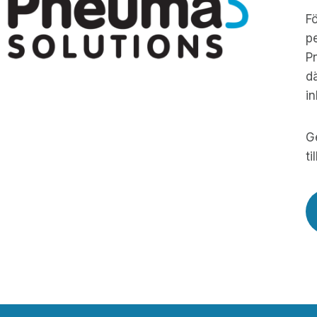
Fö
pe
Pn
dä
i
Ge
ti