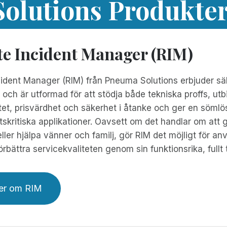
olutions Produkte
e Incident Manager (RIM)
dent Manager (RIM) från Pneuma Solutions erbjuder säker,
 och är utformad för att stödja både tekniska proffs, u
tet, prisvärdhet och säkerhet i åtanke och ger en söml
kritiska applikationer. Oavsett om det handlar om att 
eller hjälpa vänner och familj, gör RIM det möjligt för 
örbättra servicekvaliteten genom sin funktionsrika, fullt t
er om RIM