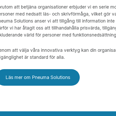
rutom att betjäna organisationer erbjuder vi en serie mol
rsoner med nedsatt läs- och skrivförmåga, vilket gör v
euma Solutions anser vi att tillgång till information inte 
rför vi har åtagit oss att tillhandahålla prisvärda, tillg
nkluderande värld för personer med funktionsnedsättning
nom att välja våra innovativa verktyg kan din organisati
llgänglighet är standard för alla.
Läs mer om Pneuma Solutions