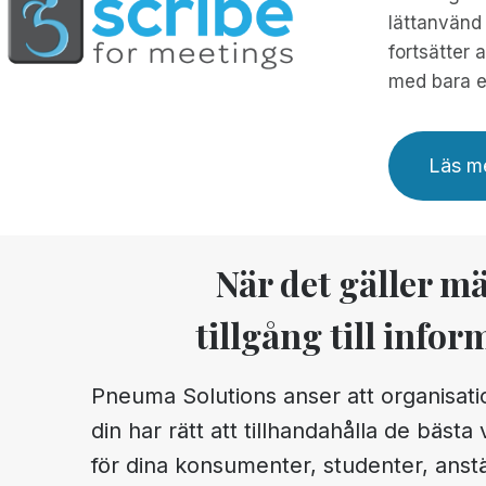
lättanvänd 
fortsätter 
med bara et
Läs me
När det gäller m
tillgång till infor
Pneuma Solutions anser att organisat
din har rätt att tillhandahålla de bästa
för dina konsumenter, studenter, anst