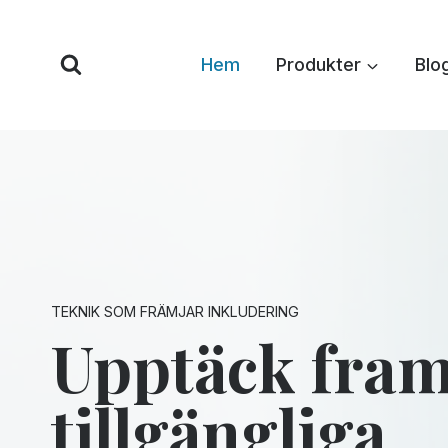
Hoppa
till
Hem
Produkter
Blo
innehåll
TEKNIK SOM FRÄMJAR INKLUDERING
Upptäck fram
tillgängliga