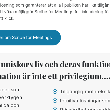
lösning som garanterar att alla i publiken har lika tillgång
att växa möjliggör Scribe for Meetings full inkludering f
t klick.
r om Scribe for Meetings
änniskors liv och deras funkti
mation är inte ett privilegium...
ioner som
Tillgänglig molnteknik
 verktygen
Intuitiva lösningar som
ällda och
Prisvärdhet gör världe