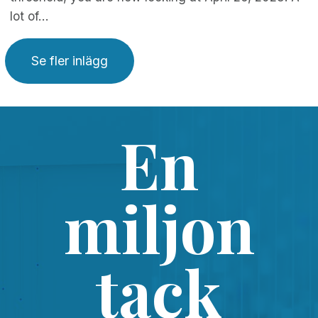
lot of…
Se fler inlägg
En
miljon
tack