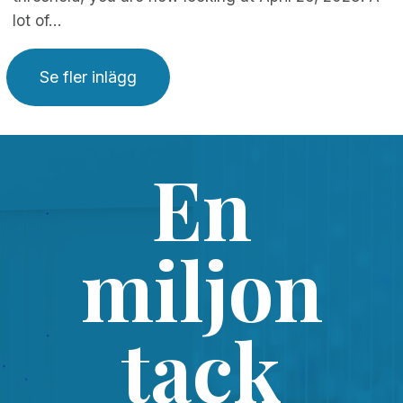
lot of…
Se fler inlägg
En
miljon
tack