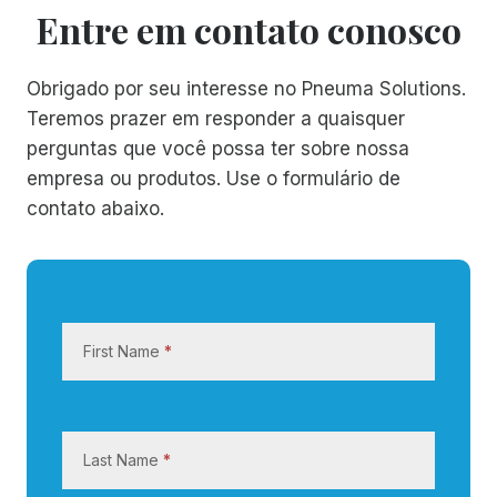
Entre em contato conosco
Obrigado por seu interesse no Pneuma Solutions.
Teremos prazer em responder a quaisquer
perguntas que você possa ter sobre nossa
empresa ou produtos. Use o formulário de
contato abaixo.
E
n
First Name
*
t
r
e
e
Last Name
*
m