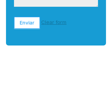
Clear form
Enviar