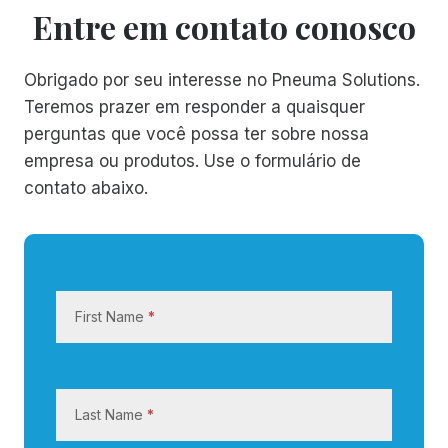
Entre em contato conosco
Obrigado por seu interesse no Pneuma Solutions.
Teremos prazer em responder a quaisquer
perguntas que você possa ter sobre nossa
empresa ou produtos. Use o formulário de
contato abaixo.
E
n
First Name
*
t
r
e
e
Last Name
*
m