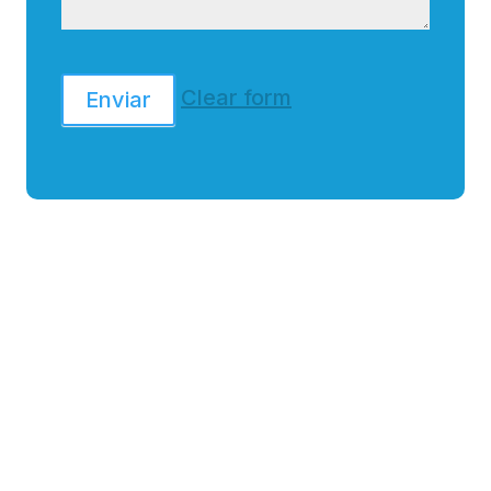
Clear form
Enviar