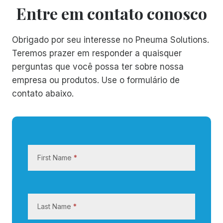
Entre em contato conosco
Obrigado por seu interesse no Pneuma Solutions.
Teremos prazer em responder a quaisquer
perguntas que você possa ter sobre nossa
empresa ou produtos. Use o formulário de
contato abaixo.
E
n
First Name
*
t
r
e
e
Last Name
*
m