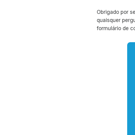
Obrigado por s
quaisquer perg
formulário de c