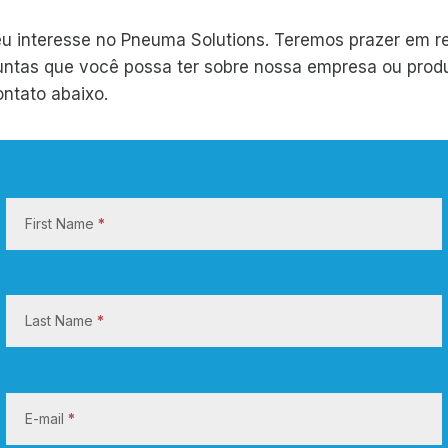
eu interesse no Pneuma Solutions. Teremos prazer em r
untas que você possa ter sobre nossa empresa ou produ
ontato abaixo.
E
n
First Name
*
t
r
e
e
Last Name
*
m
c
o
E-mail
*
n