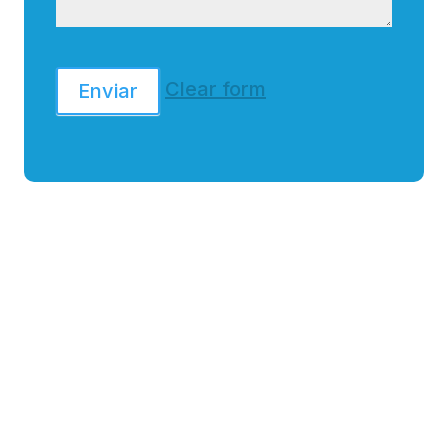
Clear form
Enviar