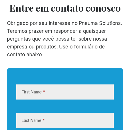
Entre em contato conosco
Obrigado por seu interesse no Pneuma Solutions.
Teremos prazer em responder a quaisquer
perguntas que você possa ter sobre nossa
empresa ou produtos. Use o formulário de
contato abaixo.
E
n
First Name
*
t
r
e
e
Last Name
*
m