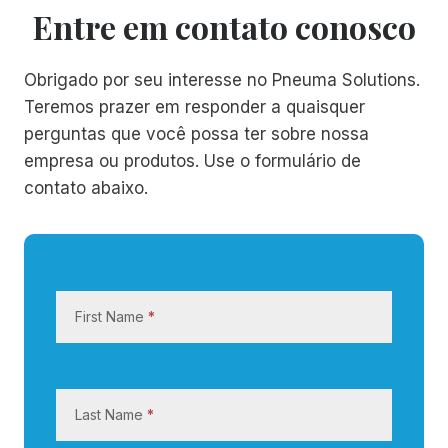
Entre em contato conosco
Obrigado por seu interesse no Pneuma Solutions.
Teremos prazer em responder a quaisquer
perguntas que você possa ter sobre nossa
empresa ou produtos. Use o formulário de
contato abaixo.
E
n
First Name
*
t
r
e
e
Last Name
*
m