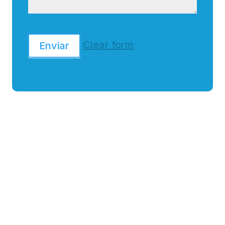
Clear form
Enviar