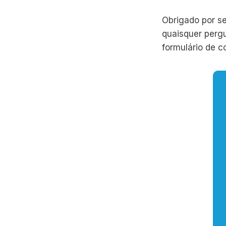
Obrigado por s
quaisquer perg
formulário de c