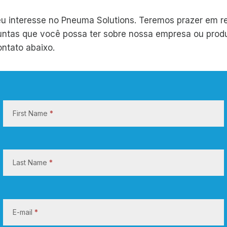
eu interesse no Pneuma Solutions. Teremos prazer em r
untas que você possa ter sobre nossa empresa ou produ
ontato abaixo.
E
n
First Name
*
t
r
e
e
Last Name
*
m
c
o
E-mail
*
n