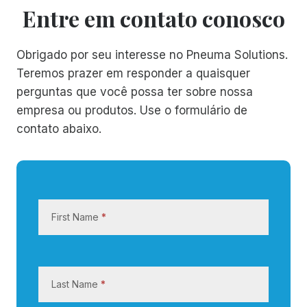
Entre em contato conosco
Obrigado por seu interesse no Pneuma Solutions.
Teremos prazer em responder a quaisquer
perguntas que você possa ter sobre nossa
empresa ou produtos. Use o formulário de
contato abaixo.
E
n
First Name
*
t
r
e
e
Last Name
*
m