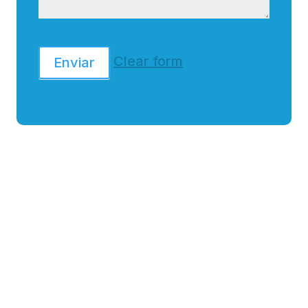
Clear form
Enviar