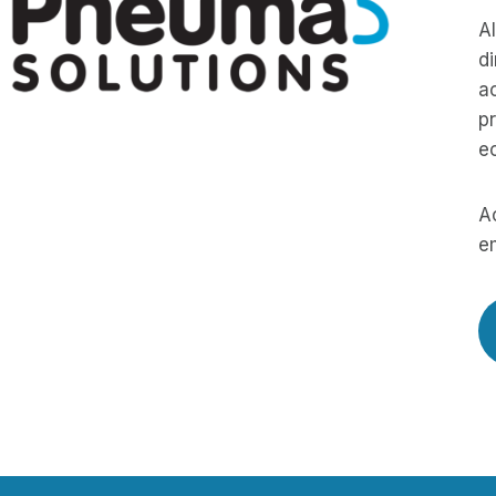
A
d
a
pr
e
A
e