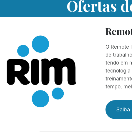
Ofertas 
Remot
O Remote I
de trabalho
tendo em m
tecnologia 
treinament
tempo, mel
Saiba