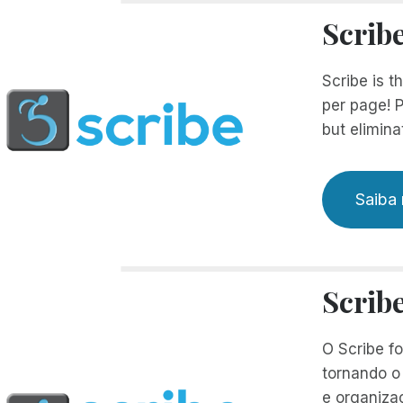
Scrib
Scribe is t
per page! P
but elimina
Saiba 
Scrib
O Scribe f
tornando o
e organiza