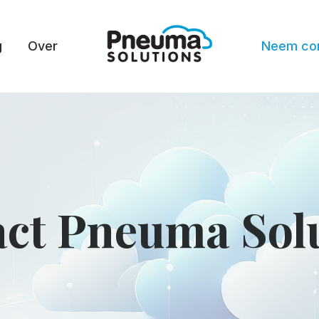
g
Over
Neem con
ct Pneuma Sol