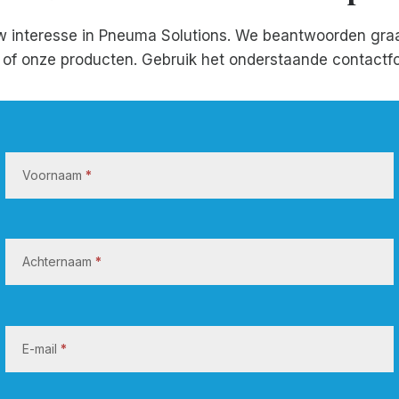
w interesse in Pneuma Solutions. We beantwoorden gra
f of onze producten. Gebruik het onderstaande contactfo
N
e
Voornaam
*
e
m
c
o
Achternaam
*
n
t
a
E-mail
*
c
t