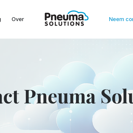
g
Over
Neem con
ct Pneuma Sol