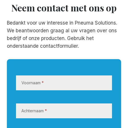
Neem contact met ons op
Bedankt voor uw interesse in Pneuma Solutions.
We beantwoorden graag al uw vragen over ons
bedrijf of onze producten. Gebruik het
onderstaande contactformulier.
N
e
Voornaam
*
e
m
c
o
Achternaam
*
n
t