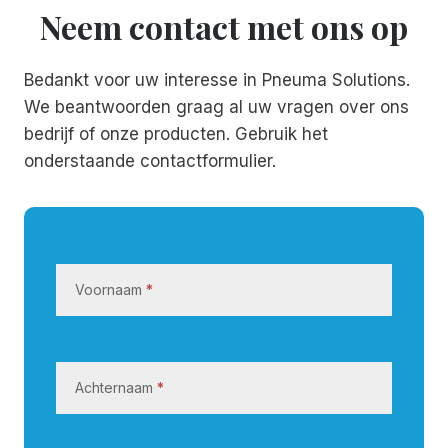
Neem contact met ons op
Bedankt voor uw interesse in Pneuma Solutions.
We beantwoorden graag al uw vragen over ons
bedrijf of onze producten. Gebruik het
onderstaande contactformulier.
N
e
Voornaam
*
e
m
c
o
Achternaam
*
n
t